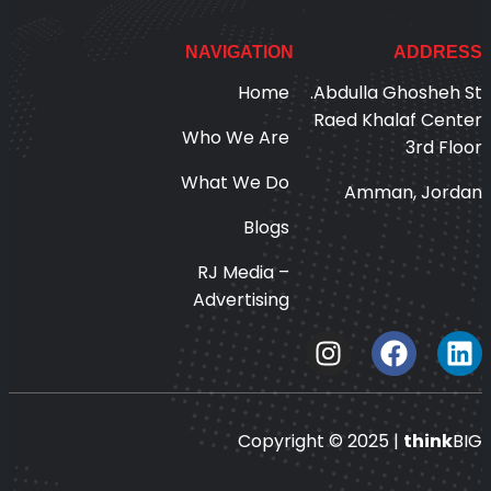
NAVIGATION
ADDRESS
Home
Abdulla Ghosheh St.
Raed Khalaf Center
Who We Are
3rd Floor
What We Do
Amman, Jordan
Blogs
RJ Media –
Advertising
Copyright © 2025 |
think
BIG